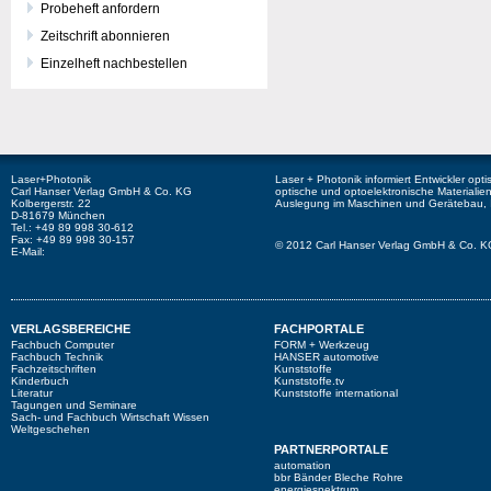
Probeheft anfordern
Zeitschrift abonnieren
Einzelheft nachbestellen
Laser+Photonik
Laser + Photonik informiert Entwickler op
Carl Hanser Verlag GmbH & Co. KG
optische und optoelektronische Materiali
Kolbergerstr. 22
Auslegung im Maschinen und Gerätebau, In
D-81679 München
Tel.: +49 89 998 30-612
Fax: +49 89 998 30-157
© 2012 Carl Hanser Verlag GmbH & Co. KG
E-Mail:
VERLAGSBEREICHE
FACHPORTALE
Fachbuch Computer
FORM + Werkzeug
Fachbuch Technik
HANSER automotive
Fachzeitschriften
Kunststoffe
Kinderbuch
Kunststoffe.tv
Literatur
Kunststoffe international
Tagungen und Seminare
Sach- und Fachbuch Wirtschaft Wissen
Weltgeschehen
PARTNERPORTALE
automation
bbr Bänder Bleche Rohre
energiespektrum