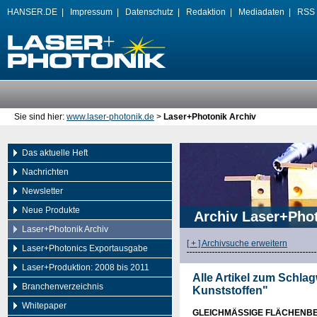
HANSER.DE |
Impressum
|
Datenschutz
|
Redaktion
|
Mediadaten
|
RSS
Sie sind hier:
www.laser-photonik.de
>
Laser+Photonik Archiv
Das aktuelle Heft
Nachrichten
Newsletter
Neue Produkte
Archiv Laser+Pho
Laser+Photonik Archiv
[ + ] Archivsuche erweitern
Laser+Photonics Exportausgabe
Laser+Produktion: 2008 bis 2011
Alle Artikel zum Schla
Branchenverzeichnis
Kunststoffen"
Whitepaper
GLEICHMÄSSIGE FLÄCHENBE