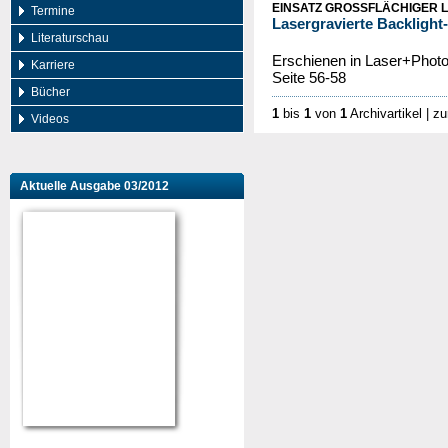
EINSATZ GROSSFLÄCHIGER L
Termine
Lasergravierte Backlight
Literaturschau
Erschienen in Laser+Photo
Karriere
Seite 56-58
Bücher
1
bis
1
von
1
Archivartikel
| zu
Videos
Aktuelle Ausgabe 03/2012